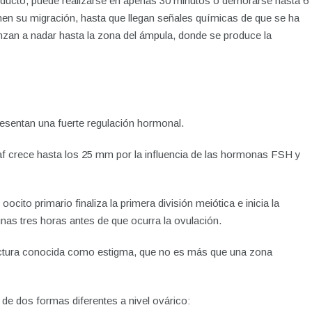
oviducto, puede realizarse en apenas 30 minutos o demorarse hasta 6
enen su migración, hasta que llegan señales químicas de que se ha
nzan a nadar hasta la zona del ámpula, donde se produce la
esentan una fuerte regulación hormonal.
aaf crece hasta los 25 mm por la influencia de las hormonas FSH y
cito primario finaliza la primera división meiótica e inicia la
nas tres horas antes de que ocurra la ovulación.
tructura conocida como estigma, que no es más que una zona
de dos formas diferentes a nivel ovárico: