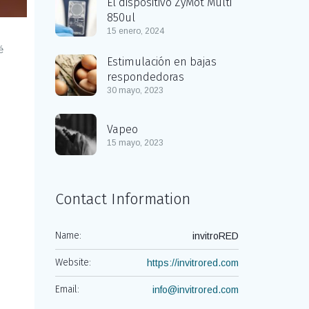
El dispositivo ZyMôt Multi
850ul
15 enero, 2024
é
Estimulación en bajas
respondedoras
30 mayo, 2023
Vapeo
15 mayo, 2023
Contact Information
Name:
invitroRED
Website:
https://invitrored.com
Email:
info@invitrored.com