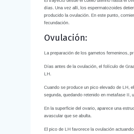
El trayecto desde el cuello uterino hasta el 
días. Una vez allí, los espermatozoides deti
producido la ovulación. En este punto, comie
fecundación.
Ovulación:
La preparación de los gametos femeninos, pr
Días antes de la ovulación, el folículo de Gr
LH.
Cuando se produce un pico elevado de LH, el oo
segunda, quedando retenido en metafase II, u
En la superficie del ovario, aparece una es
avascular que se abulta.
El pico de LH favorece la ovulación actuando 