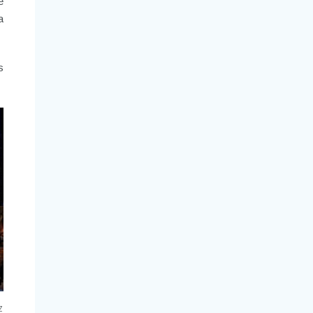
e
a
s
z