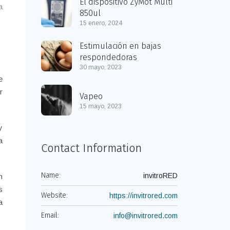
El dispositivo ZyMôt Multi
a
850ul
15 enero, 2024
Estimulación en bajas
respondedoras
30 mayo, 2023
e
r
Vapeo
15 mayo, 2023
y
a
Contact Information
Name:
invitroRED
n
s
Website:
https://invitrored.com
a
Email:
info@invitrored.com