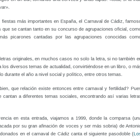
var»
.
as fiestas más importantes en España, el Carnaval de Cádiz, famos
as que se cantan tanto en su concurso de agrupaciones oficial, com
 más picarones cantadas por las agrupaciones conocidas com
etras originales, en muchos casos no solo la letra, si no también e
 a los diversos temas de actualidad, convirtiéndose en un libro, o má
 durante el año a nivel social y político, entre otros temas.
ien, que relación existe entonces entre carnaval y fertilidad? Pue
cantan a diferentes temas sociales, encontrando así varias letra
rencia en esta entrada, viajamos a 1999, donde la comparsa (un
acada por su gran afinación de voces y ser más sobria) de Antoni
donados en el carnaval de Cádiz canta el siguiente pasodoble (
Lo