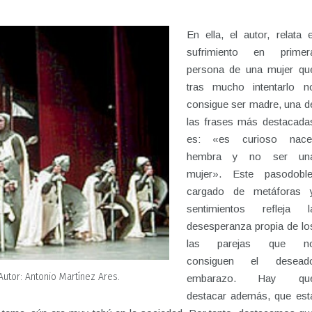
En ella, el autor, relata e
sufrimiento en primer
persona de una mujer qu
tras mucho intentarlo n
consigue ser madre, una d
las frases más destacada
es: «es curioso nace
hembra y no ser un
mujer». Este pasodoble
cargado de metáforas 
sentimientos refleja l
desesperanza propia de lo
las parejas que n
consiguen el desead
utor: Antonio Martínez Ares.
embarazo. Hay qu
destacar además, que est