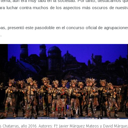
te tema, aún era muy tabú en la sociedad. Por tanto, destacamos qu
 para luchar contra muchos de los aspectos más oscuros de nuestr
pas, presentó este pasodoble en el concurso oficial de agrupacione
).
s Chatarras, año 2016. Autores: Fº Javier Márquez Mateos y David Márque