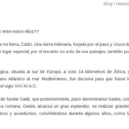
Blog
/
Histori
ir entre estos ellos??
 mi tierra, Cádiz. Una tierra milenaria, forjada por el paso y cruce d
un lugar especial, por el encanto no solo de sus paisajes, también po
gica, situada al sur de Europa, a solo 14 kilómetros de África, 
no Atlántico al mar Mediterráneo, fue decisiva para que fuese l
el siglo VIII-XI A.C.
 de fundar Gadir, que posteriormente, pasó denominarse Gades, co
oca romana, Gades alcanza un gran esplendor, se realizan grande
atros y acueductos, convirtiéndose durante algunos años, como l