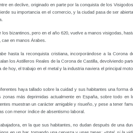
ntre en declive, originado en parte por la conquista de los Visigodos
erde su importancia en el comercio, y la ciudad pasa de ser abierta
a.
r los bizantinos, pero en el año 620, vuelve a manos visigodas, hast
te, cae en manos Árabes.
abe hasta la reconquista cristiana, incorporándose a la Corona d
talan los Astilleros Reales de la Corona de Castilla, devolviendo part
de hoy, el trabajo en el metal y la industria naviera el principal moto
iferentes haya tallado sobre la cuidad y sus habitantes una forma d
las zonas más deprimidas actualmente en España, sobre todo en l
gentes muestran un carácter amigable y risueño, y pese a tener fam
ias con menor índice de absentismo laboral.
trabajadora, en la que sus habitantes, no dudan después de una dur
migos en un bar, tomando una cerveza y unas tapas:
«total, si la vid