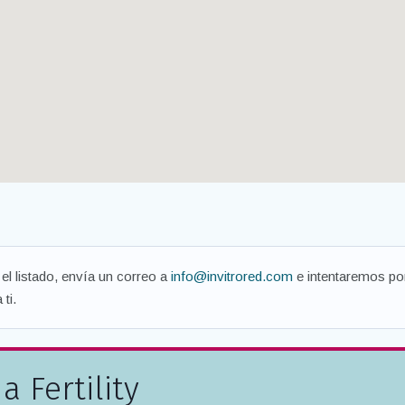
el listado, envía un correo a
info@invitrored.com
e intentaremos pon
ti.
a Fertility