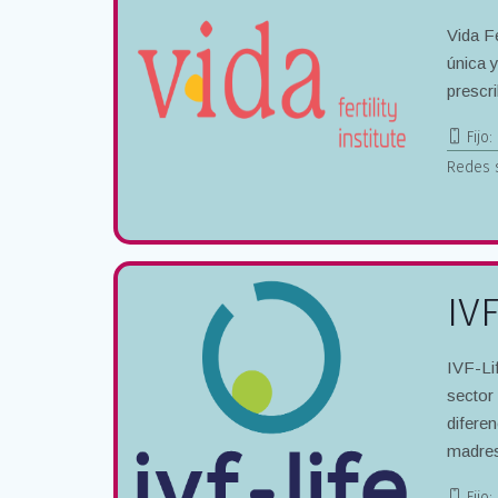
Vida Fe
única y
prescr
Fijo:
Redes 
IV
IVF-Lif
sector
diferen
madres.
Fijo: