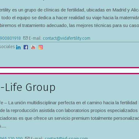
rtility es un grupo de clínicas de fertilidad, ubicadas en Madrid y A
 todo el equipo se dedica a hacer realidad su viaje hacia la materni
ibiremos el tratamiento adecuado, las mejores técnicas para su caso 
900801918
E-mail:
contact@vidafertility.com
sociales
F-Life Group
e – La unión multidisciplinar perfecta en el camino hacia la fertilidad
 de la reproducción asistida con laboratorios propios especializado
ciadoras es que ofrece un servicio premium totalmente personalizado 
...
965 129 109
E-mail:
contact@ivf-spain.com