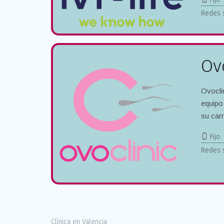
Redes 
Ov
Ovocli
equipo
su car
Fijo:
Redes 
Clínica en Valencia