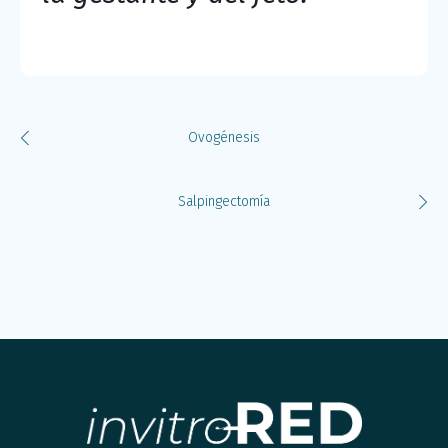
Ovogénesis
Salpingectomía