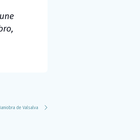
mune
bro,
aniobra de Valsalva