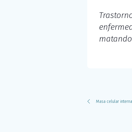
Trastorn
enfermed
matando 
Masa celular intern