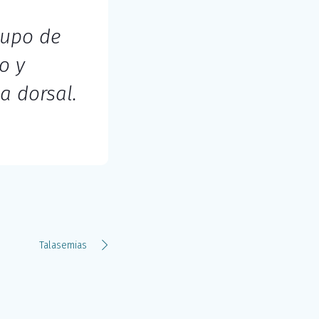
rupo de
o y
a dorsal.
Talasemias